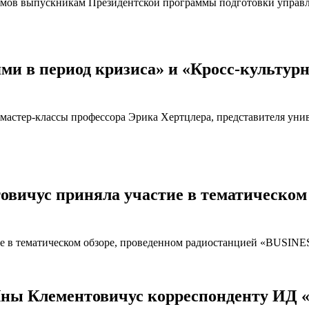
ломов выпускникам Президентской программы подготовки управл
и в период кризиса» и «Кросс-культур
астер-классы профессора Эрика Хертцлера, представителя уни
ичус приняла участие в тематическом 
 в тематическом обзоре, проведенном радиостанцией «BUSIN
ы Клементовичус корреспонденту ИД 