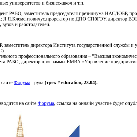
ных университетов и бизнес-школ и т.п.
зидент РАБО, заместитель председателя президиума НАСДОБР, пр
а; Я.Я.Клементовичус,проректор по ДПО СПбГЭУ, директор ВЭ
 вузов и работодателей.
 заместитель директора Института государственной службы и 
С)
тельного профессионального образования – "Высшая экономичес
ета РАБО, директор программы ЕМВА «Управление предприяти
 сайте
Форума
Труда
(трек #
education
, 23.04).
зводится на сайте
Форума
, ссылка на онлайн-участие будет опу