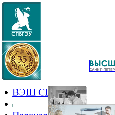
ВЭШ СПбГЭУ