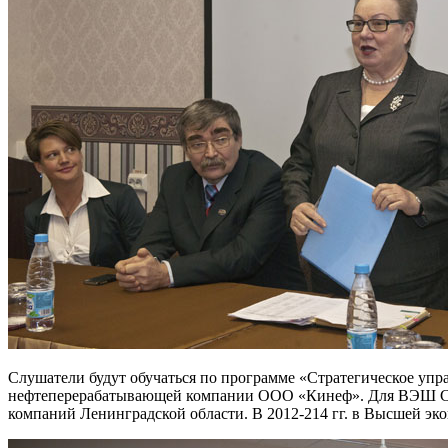
Слушатели будут обучаться по программе «Стратегическое у
нефтеперерабатывающей компании ООО «Кинеф». Для ВЭШ СПб
компаний Ленинградской области. В 2012-214 гг. в Высшей э