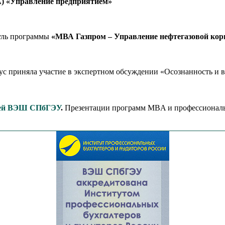
MBA) «Управление предприятием»
уль программы
«МВА Газпром – Управление нефтегазовой корп
риняла участие в экспертном обсуждении «Осознанность и вы
рей ВЭШ СПбГЭУ
.
Презентации программ MBA и профессиональ