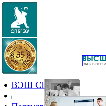
ВЭШ СПбГЭУ