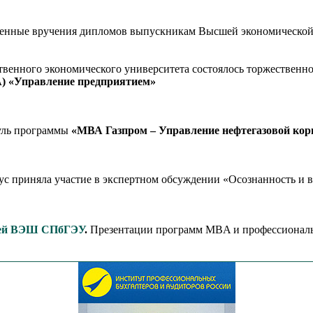
твенные вручения дипломов выпускникам Высшей экономическо
ственного экономического университета состоялось торжествен
MBA) «Управление предприятием»
уль программы
«МВА Газпром – Управление нефтегазовой корп
риняла участие в экспертном обсуждении «Осознанность и вы
рей ВЭШ СПбГЭУ
.
Презентации программ MBA и профессиональ