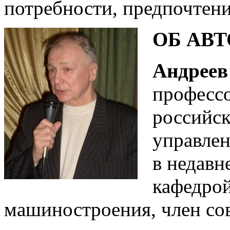
потребности, предпочтени
ОБ АВТ
Андреев
профессо
российск
управлен
в недав
кафедро
машиностроения, член со