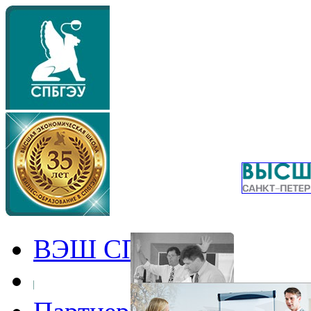
ВЭШ СПбГЭУ