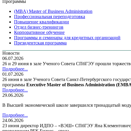
Программы
(MBA) Master of Business Administration
Профессиональная переподготовка
Повышение квалификации
Отдел бизнес-тренингов
Корпоративное обучение
Программы и семинары для кредитных организаций
Президентская программа
Новости
06.07.2026
26 и 29 июня в зале Ученого Совета СПбГЭУ прошли торжес
Подробнее...
01.07.2026
26 июня в зале Ученого Совета Санкт-Петербургского государ
программы
Executive Master of Business Administration (E
Подробнее...
29.06.2026
В Высшей экономической школе завершился тринадцатый мод
Подробнее...
24.06.2026
23 июня директор ИДПО – «ВЭШ» СПбГЭУ Яна Клементовичус п
проведенном РБК Бизнес – среда.