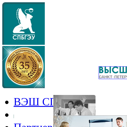
ВЭШ СПбГЭУ