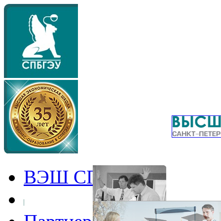
ВЭШ СПбГЭУ