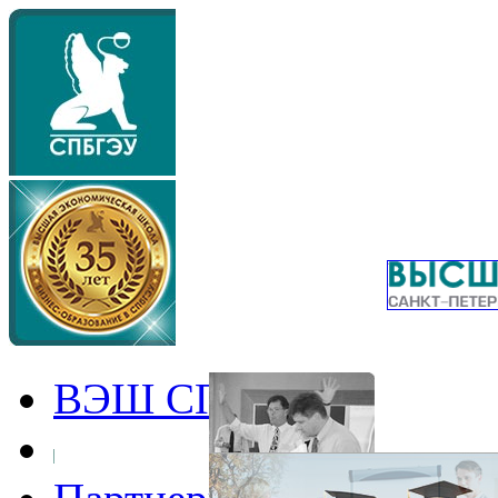
ВЭШ СПбГЭУ