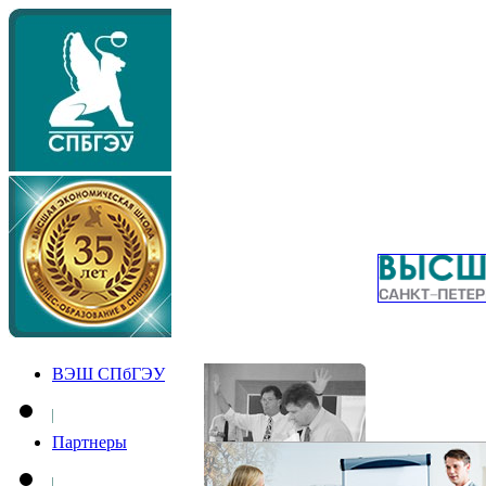
ВЭШ СПбГЭУ
Партнеры