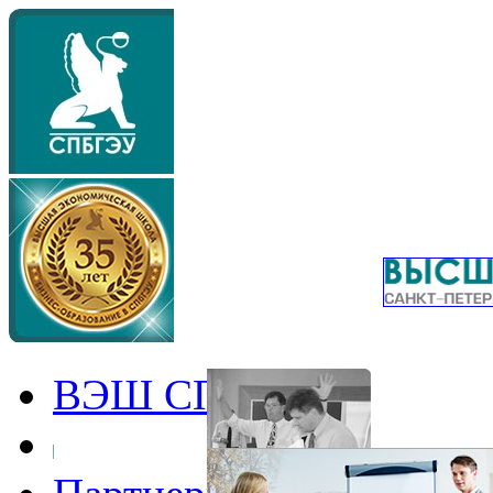
ВЭШ СПбГЭУ