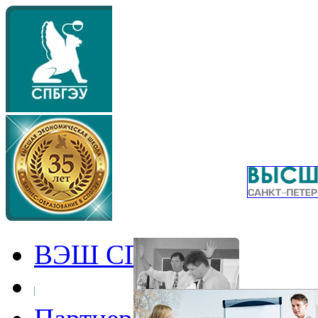
ВЭШ СПбГЭУ