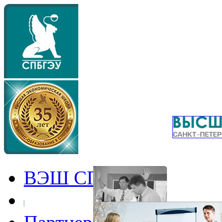
ВЭШ СПбГЭУ