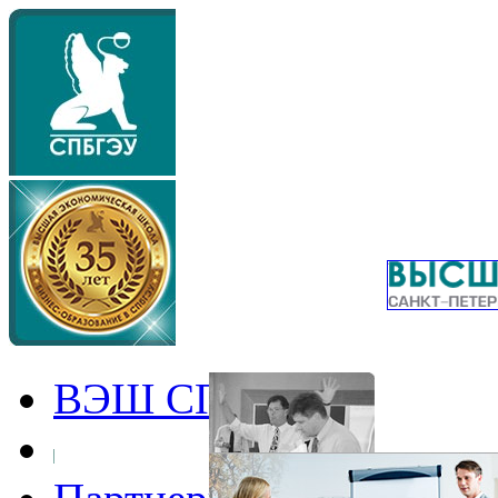
ВЭШ СПбГЭУ